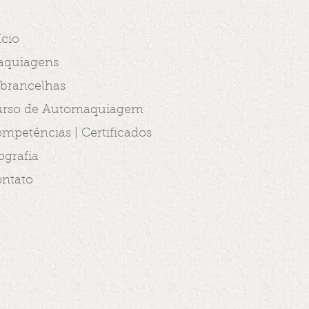
ício
aquiagens
brancelhas
rso de Automaquiagem
mpetências | Certificados
ografia
ntato