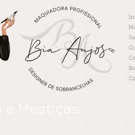
In
M
So
Cu
Co
Bi
Co
s e Mestiças